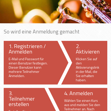
So wird eine Anmeldung gemacht
1. Registrieren /
2.
Anmelden
Aktivieren
E-Mail und Passwort für
Klicken Sie auf
einen Benutzer festlegen.
den
Dieser Benutzer kann
Aktivierungslink
mehrere Teilnehmer
in der Mail, die
Anmelden.
Sie erhalten
haben.
3.
4. Anmelden
Teilnehmer
Wählen Sie einen Kurs
erstellen
aus und melden Sie den
Teilnehmer an. Nach