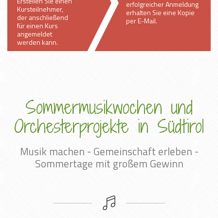
Erstellen Sie einen
erfolgreicher Anmeldung
Kursteilnehmer,
erhalten Sie eine Kopie
der anschließend
per E-Mail.
für einen Kurs
angemeldet
werden kann.
Sommermusikwochen und
Orchesterprojekte in Südtirol
Musik machen - Gemeinschaft erleben -
Sommertage mit großem Gewinn