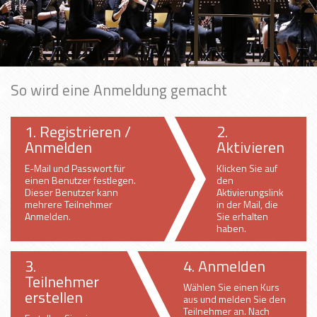
So wird eine Anmeldung gemacht
1. Registrieren /
2.
Anmelden
Aktivieren
E-Mail und Passwort für
Klicken Sie auf
einen Benutzer festlegen.
den
Dieser Benutzer kann
Aktivierungslink
mehrere Teilnehmer
in der Mail, die
Anmelden.
Sie erhalten
haben.
3.
4. Anmelden
Teilnehmer
Wählen Sie einen Kurs
erstellen
aus und melden Sie den
Teilnehmer an. Nach