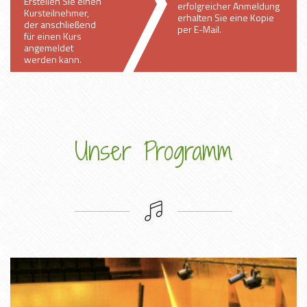
Erstellen Sie einen
erfolgreicher Anmeldung
Kursteilnehmer,
erhalten Sie eine Kopie
der anschließend
per E-Mail.
für einen Kurs
angemeldet
werden kann.
Unser Programm