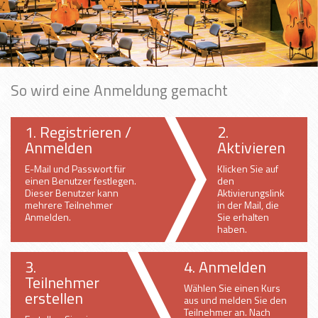
So wird eine Anmeldung gemacht
1. Registrieren /
2.
Anmelden
Aktivieren
E-Mail und Passwort für
Klicken Sie auf
einen Benutzer festlegen.
den
Dieser Benutzer kann
Aktivierungslink
mehrere Teilnehmer
in der Mail, die
Anmelden.
Sie erhalten
haben.
3.
4. Anmelden
Teilnehmer
Wählen Sie einen Kurs
erstellen
aus und melden Sie den
Teilnehmer an. Nach