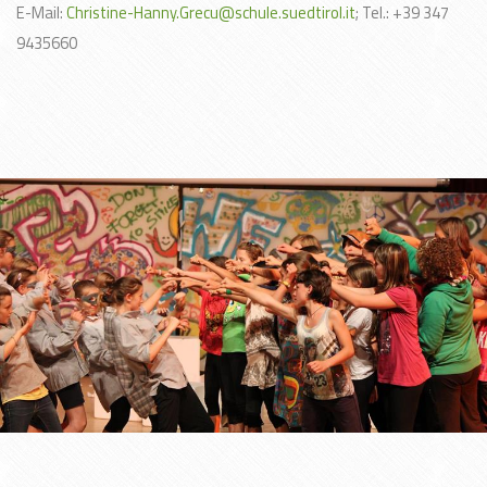
E-Mail:
Christine-Hanny.Grecu@schule.suedtirol.it
; Tel.: +39 347
9435660