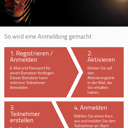
So wird eine Anmeldung gemacht
1. Registrieren /
2.
Anmelden
Aktivieren
E-Mail und Passwort für
Klicken Sie auf
einen Benutzer festlegen.
den
Dieser Benutzer kann
Aktivierungslink
mehrere Teilnehmer
in der Mail, die
Anmelden.
Sie erhalten
haben.
3.
4. Anmelden
Teilnehmer
Wählen Sie einen Kurs
erstellen
aus und melden Sie den
Teilnehmer an. Nach