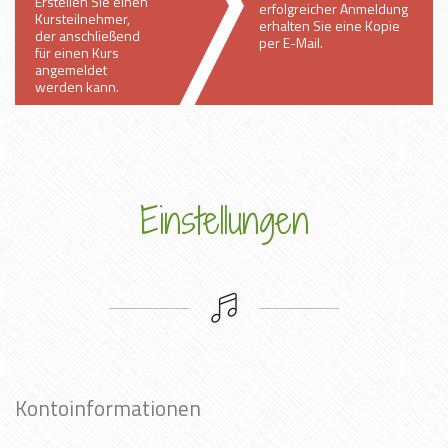
Erstellen Sie einen
erfolgreicher Anmeldung
Kursteilnehmer,
erhalten Sie eine Kopie
der anschließend
per E-Mail.
für einen Kurs
angemeldet
werden kann.
Einstellungen
Kontoinformationen