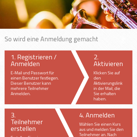
So wird eine Anmeldung gemacht
1. Registrieren /
2.
Anmelden
Aktivieren
E-Mail und Passwort für
Klicken Sie auf
einen Benutzer festlegen.
den
Dieser Benutzer kann
Aktivierungslink
mehrere Teilnehmer
in der Mail, die
Anmelden.
Sie erhalten
haben.
3.
4. Anmelden
Teilnehmer
Wählen Sie einen Kurs
erstellen
aus und melden Sie den
Teilnehmer an. Nach