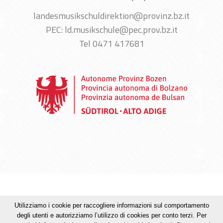
landesmusikschuldirektion@provinz.bz.it
PEC: ld.musikschule@pec.prov.bz.it
Tel 0471 417681
Credits
Privacy
Mappa del sito
MwSt. + Str. Nr. :
Utilizziamo i cookie per raccogliere informazioni sul comportamento
00390090215
degli utenti e autorizziamo l’utilizzo di cookies per conto terzi. Per