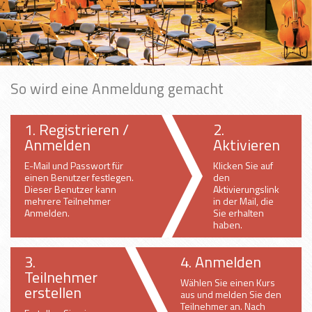
So wird eine Anmeldung gemacht
1. Registrieren /
2.
Anmelden
Aktivieren
E-Mail und Passwort für
Klicken Sie auf
einen Benutzer festlegen.
den
Dieser Benutzer kann
Aktivierungslink
mehrere Teilnehmer
in der Mail, die
Anmelden.
Sie erhalten
haben.
3.
4. Anmelden
Teilnehmer
Wählen Sie einen Kurs
erstellen
aus und melden Sie den
Teilnehmer an. Nach