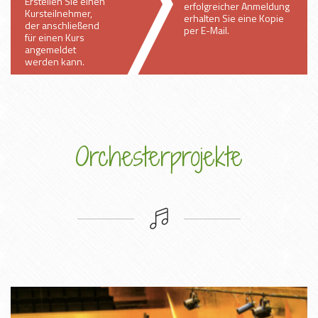
Erstellen Sie einen
erfolgreicher Anmeldung
Kursteilnehmer,
erhalten Sie eine Kopie
der anschließend
per E-Mail.
für einen Kurs
angemeldet
werden kann.
Orchesterprojekte