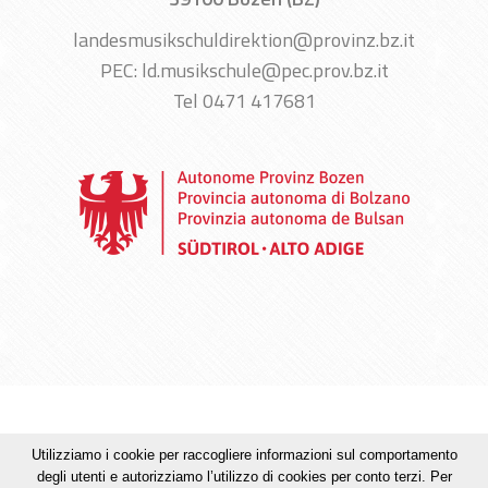
landesmusikschuldirektion@provinz.bz.it
PEC: ld.musikschule@pec.prov.bz.it
Tel 0471 417681
Credits
Privacy
Mappa del sito
MwSt. + Str. Nr. :
Utilizziamo i cookie per raccogliere informazioni sul comportamento
00390090215
degli utenti e autorizziamo l’utilizzo di cookies per conto terzi. Per