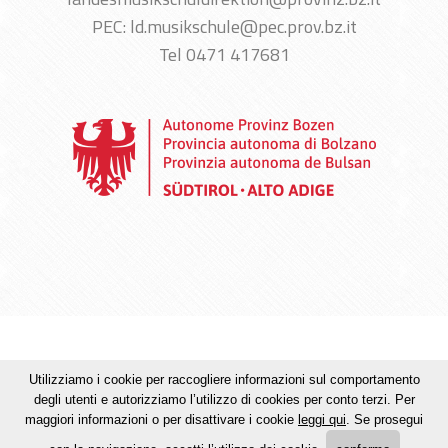
PEC: ld.musikschule@pec.prov.bz.it
Tel 0471 417681
Credits
Privacy
Mappa del sito
MwSt. + Str. Nr. :
Utilizziamo i cookie per raccogliere informazioni sul comportamento
00390090215
degli utenti e autorizziamo l’utilizzo di cookies per conto terzi. Per
maggiori informazioni o per disattivare i cookie
leggi qui
. Se prosegui
de