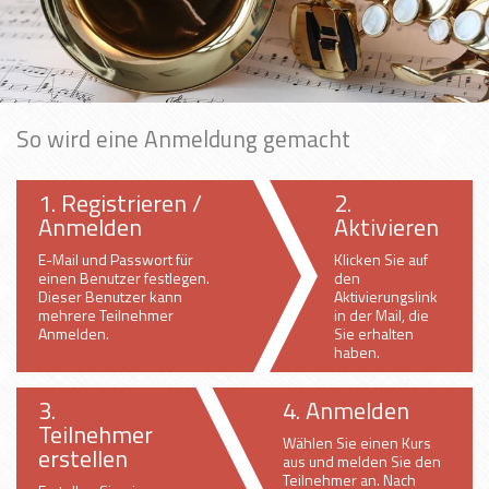
So wird eine Anmeldung gemacht
1. Registrieren /
2.
Anmelden
Aktivieren
E-Mail und Passwort für
Klicken Sie auf
einen Benutzer festlegen.
den
Dieser Benutzer kann
Aktivierungslink
mehrere Teilnehmer
in der Mail, die
Anmelden.
Sie erhalten
haben.
3.
4. Anmelden
Teilnehmer
Wählen Sie einen Kurs
erstellen
aus und melden Sie den
Teilnehmer an. Nach